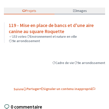
Projets
Images
119 - Mise en place de bancs et d'une aire
canine au square Roquette
153
votes
Environnement et nature en ville
9e arrondissement
Cadre de vie
9e arrondissement
Filtrer les résultats de la catégorie : C
Filtrer les résultats pou
Partager
Signaler un contenu inapproprié
Suivre
0 commentaire