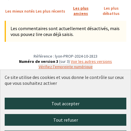
Les plus
Les plus
Les mieux notés
Les plus récents
anciens
débattus
Les commentaires sont actuellement désactivés, mais
vous pouvez lire ceux déjà saisis.
Référence : lyon-PROP-2024-10-2823
Numéro de version 3
(sur 3)
voir les autres versions
Vérifiez l'empreinte numérique
Ce site utilise des cookies et vous donne le contrôle sur ceux
que vous souhaitez activer
Conditions d'utilisation
Paramètres des cookies
Plateforme de participation citoyenne de la Ville de Lyon sur X
Plateforme de participation citoyenne de la Ville de Lyon sur Face
Plateforme de participation citoyenne de la Ville de Lyon sur 
Plateforme de participation citoyenne de la Ville de Lyo
Plateforme de participation citoyenne de la Ville d
Tout accepter
(Lien externe)
(Lien externe)
(Lien externe)
(Lien externe)
(Lien externe)
Tout refuser
Licence Cre
(Lien extern