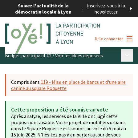
Suivez l'actualité de la
Inscrivez-vous à la
-
démocratie locale à Lyon
newsletter
Menu
Se connecter
Menu p
Budget participatif #2
/
Voir les idées déposées
Compris dans
119 - Mise en place de bancs et d'une aire
canine au square Roquette
Cette proposition a été soumise au vote
Après analyse, les services de la Ville ont jugé cette
proposition faisable. Votre projet de mobiliers urbains
dans le Square Roquette est soumis au vote du 5 mai au
15 juin 2025. N'hésitez pas à en parler autour de vous