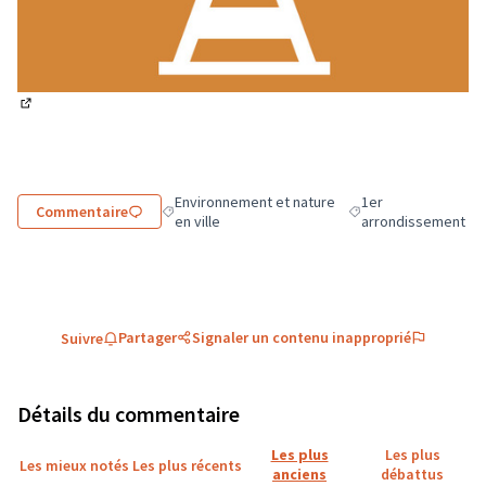
(Lien externe)
Environnement et nature
1er
Commentaire
Filtrer les résultats de la catégorie : Environnemen
Filtrer les résultats 
en ville
arrondissement
Partager
Signaler un contenu inapproprié
Suivre
Détails du commentaire
Les plus
Les plus
Les mieux notés
Les plus récents
anciens
débattus