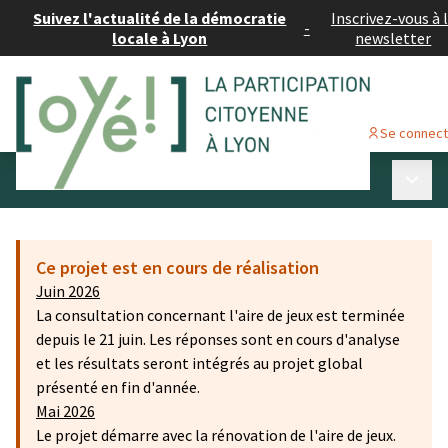
Suivez l'actualité de la démocratie
Inscrivez-vous à 
-
locale à Lyon
newsletter
Se connec
Menu p
Budget participatif #2
/
Où en sont les projets
Ce projet est en cours de réalisation
Juin 2026
La consultation concernant l'aire de jeux est terminée
depuis le 21 juin. Les réponses sont en cours d'analyse
et les résultats seront intégrés au projet global
présenté en fin d'année.
Mai 2026
Le projet démarre avec la rénovation de l'aire de jeux.