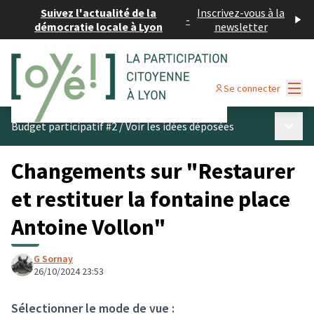
Suivez l'actualité de la
Inscrivez-vous à la
-
démocratie locale à Lyon
newsletter
Menu
Se connecter
Menu p
Budget participatif #2
/
Voir les idées déposées
Changements sur "Restaurer
et restituer la fontaine place
Antoine Vollon"
G Sornay
26/10/2024 23:53
Sélectionner le mode de vue :