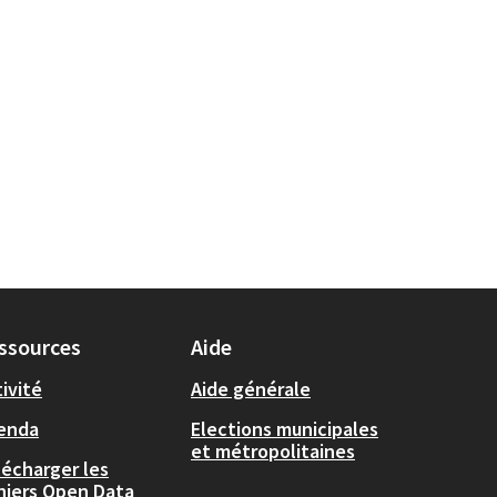
ssources
Aide
ivité
Aide générale
enda
Elections municipales
et métropolitaines
lécharger les
chiers Open Data