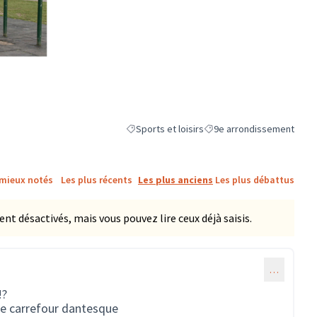
ne)
Sports et loisirs
9e arrondissement
Filtrer les résultats de la catégorie : Sports et
Filtrer les résultats pour l
 mieux notés
Les plus récents
Les plus anciens
Les plus débattus
 désactivés, mais vous pouvez lire ceux déjà saisis.
…
!?
ce carrefour dantesque