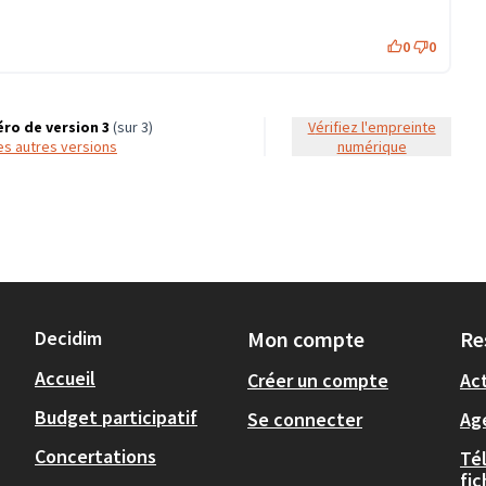
0
0
ro de version 3
(sur 3)
Vérifiez l'empreinte
 les autres versions
numérique
Decidim
Mon compte
Re
Accueil
Créer un compte
Act
Budget participatif
Se connecter
Ag
Concertations
Té
fi