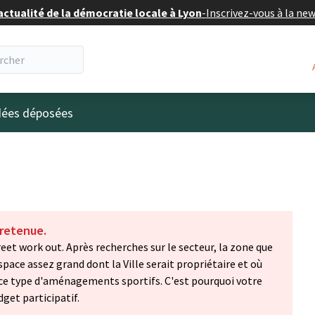
actualité de la démocratie locale à Lyon
-
Inscrivez-vous à la ne
eur
idées déposées
 retenue.
reet work out. Après recherches sur le secteur, la zone que
pace assez grand dont la Ville serait propriétaire et où
r ce type d'aménagements sportifs. C'est pourquoi votre
dget participatif.