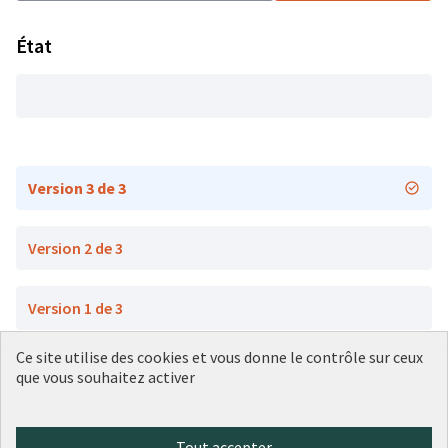
État
Version 3 de 3
Version 2 de 3
Version 1 de 3
Ce site utilise des cookies et vous donne le contrôle sur ceux
que vous souhaitez activer
Conditions d'utilisation
Paramètres des cookies
Plateforme de participation citoyenne de la Ville de Lyon sur X
Plateforme de participation citoyenne de la Ville de Lyon sur Face
Plateforme de participation citoyenne de la Ville de Lyon sur 
Plateforme de participation citoyenne de la Ville de Lyo
Plateforme de participation citoyenne de la Ville d
Tout accepter