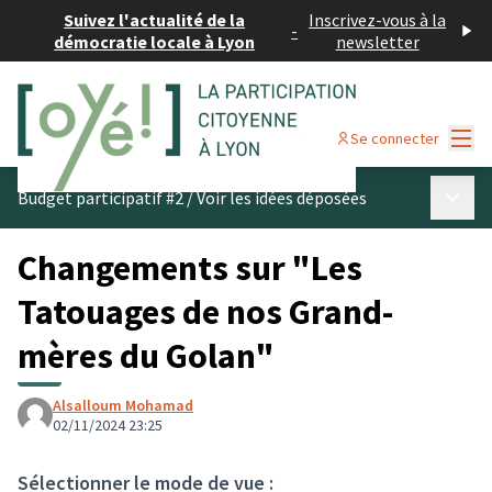
Suivez l'actualité de la
Inscrivez-vous à la
-
démocratie locale à Lyon
newsletter
Menu
Se connecter
Menu p
Budget participatif #2
/
Voir les idées déposées
Changements sur "Les
Tatouages de nos Grand-
mères du Golan"
Alsalloum Mohamad
02/11/2024 23:25
Sélectionner le mode de vue :