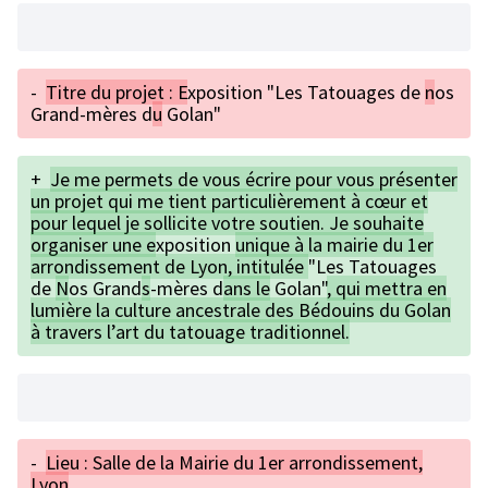
-
Titre du projet : E
xposition "Les Tatouages de
n
os
Grand-mères d
u
Golan"
+
Je me permets de vous écrire pour vous présenter
un projet qui me tient particulièrement à cœur et
pour lequel je sollicite votre soutien. Je souhaite
organiser une e
xposition
unique à la mairie du 1er
arrondissement de Lyon, intitulée
"Les Tatouages
de
N
os Grand
s
-mères d
ans le
Golan"
, qui mettra en
lumière la culture ancestrale des Bédouins du Golan
à travers l’art du tatouage traditionnel.
-
Lieu : Salle de la Mairie du 1er arrondissement,
Lyon