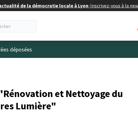
actualité de la démocratie locale à Lyon
-
Inscrivez-vous à la ne
eur
idées déposées
"Rénovation et Nettoyage du
res Lumière"