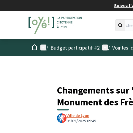
Suivez l'
Accueil
Menu principal
Menu utilisat
/
Budget participatif #2
/
Voir les 
Changements sur 
Monument des Frè
Ville de Lyon
05/05/2025 09:45