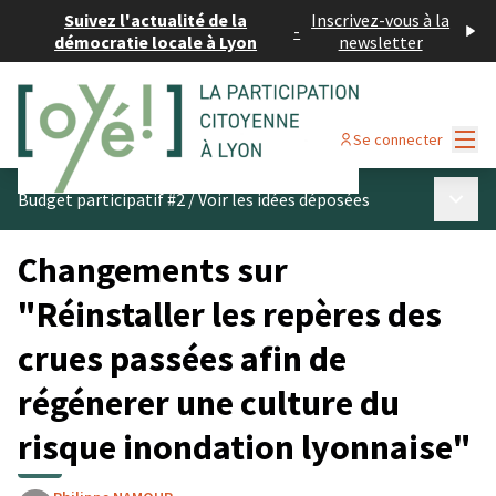
Suivez l'actualité de la
Inscrivez-vous à la
-
démocratie locale à Lyon
newsletter
Menu
Se connecter
Menu p
Budget participatif #2
/
Voir les idées déposées
Changements sur
"Réinstaller les repères des
crues passées afin de
régénerer une culture du
risque inondation lyonnaise"