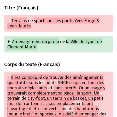
Titre (Français)
-
Terrains
de
sport sous les ponts Yves Farge &
Jean Jaurès
+
Aménagement du jardin
de
la Ville de Lyon rue
Clément Marot
Corps du texte (Français)
-
Il est compliqué de trouver des aménagements
qualitatifs sous
les
po
nts
SNCF ce qui en font des
endroits déplaisants
et
sans intérêt. Or un usage y
trouverait complètement sa place : le sport. Un
terra
in de
city-foot, un terrain de basket, un petit
mur de frontennis… Ces emplace
ment
s ont
l’avantage d’être couverts, lo
in de
s habitations
(pour le bruit) et spacieux. Au-delà d’aménager
des