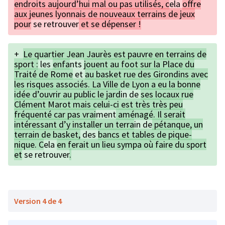
endroits aujourd’hui mal ou pas utilisés, c
ela
offre
aux jeunes lyonnais de nouveaux terrains de jeux
pour
se retrouver
et se dépenser !
+
Le quartier Jean Jaurès est pauvre en terrains de
sport :
les
enfa
nts
jouent au foot sur la Place du
Traité de Rome
et
au basket rue des Girondins avec
les risques associés. La Ville de Lyon a eu la bonne
idée d’ouvrir au public le jard
in de
ses locaux rue
Clément Marot mais celui-ci est très très peu
fréquenté car pas vrai
ment
aménagé. Il serait
intéressant d’y installer un terra
in de
pétanque, un
terrain de basket,
des
bancs et tables de pique-
nique. C
ela
en ferait un lieu sympa où faire du sport
et
se retrouver
.
Version 4 de 4