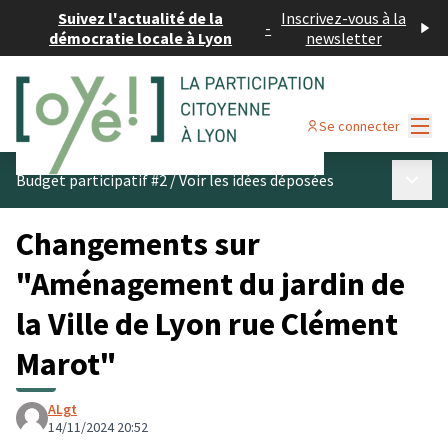
Suivez l'actualité de la
Inscrivez-vous à la
-
démocratie locale à Lyon
newsletter
Menu
Se connecter
Menu p
Budget participatif #2
/
Voir les idées déposées
Changements sur
"Aménagement du jardin de
la Ville de Lyon rue Clément
Marot"
ALgt
14/11/2024 20:52