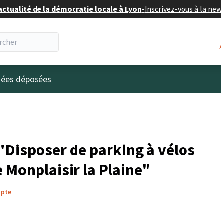
actualité de la démocratie locale à Lyon
-
Inscrivez-vous à la ne
eur
idées déposées
Disposer de parking à vélos
e Monplaisir la Plaine"
mpte