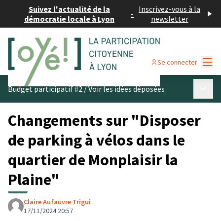
Suivez l'actualité de la
Inscrivez-vous à la
-
démocratie locale à Lyon
newsletter
Menu
Se connecter
Menu p
Budget participatif #2
/
Voir les idées déposées
Changements sur "Disposer
de parking à vélos dans le
quartier de Monplaisir la
Plaine"
Claire Aufauvre Trigui
17/11/2024 20:57