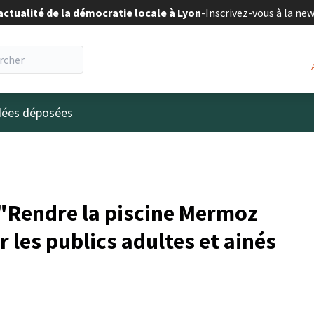
actualité de la démocratie locale à Lyon
-
Inscrivez-vous à la ne
eur
idées déposées
"Rendre la piscine Mermoz
r les publics adultes et ainés