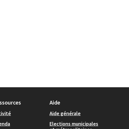
ssources
Aide
ivité
Aide générale
enda
Elections municipales