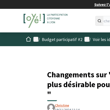
Suivez l'
Accueil
Menu principal
Menu utilisat
/
Budget participatif #2
/
Voir les 
Changements sur 
plus désirable pou
"
Christine
19/11/2024 11:14