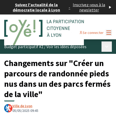
Suivez l'actualité de la
Inscrivez-vous à la
-
démocratie locale à Lyon
newsletter
Menu
Se connecter
Menu p
Budget participatif #2
/
Voir les idées déposées
Changements sur "Créer un
parcours de randonnée pieds
nus dans un des parcs fermés
de la ville"
Ville de Lyon
05/05/2025 09:45