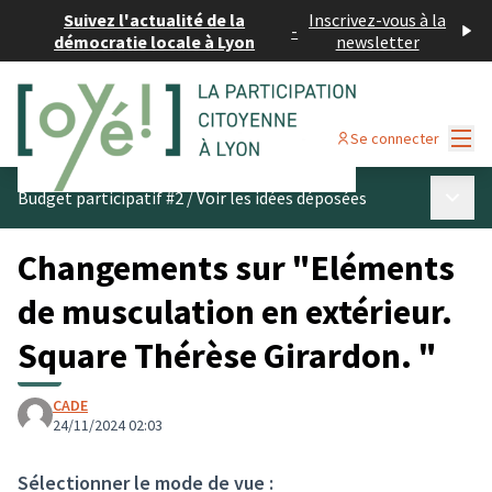
Suivez l'actualité de la
Inscrivez-vous à la
-
démocratie locale à Lyon
newsletter
Menu
Se connecter
Menu p
Budget participatif #2
/
Voir les idées déposées
Changements sur "Eléments
de musculation en extérieur.
Square Thérèse Girardon. "
CADE
24/11/2024 02:03
Sélectionner le mode de vue :