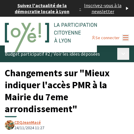
Suivez l'actualité de la
Inscrivez-vous à la
-
démocratie locale à Lyon
newsletter
Menu
Se connecter
Menu p
Budget participatif #2
/
Voir les idées déposées
Changements sur "Mieux
indiquer l'accès PMR à la
Mairie du 7eme
arrondissement"
CDQJeanMacé
24/11/2024 11:27