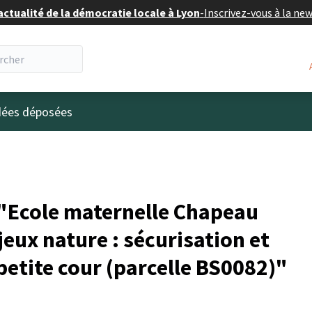
actualité de la démocratie locale à Lyon
-
Inscrivez-vous à la ne
eur
idées déposées
"Ecole maternelle Chapeau
jeux nature : sécurisation et
 petite cour (parcelle BS0082)"