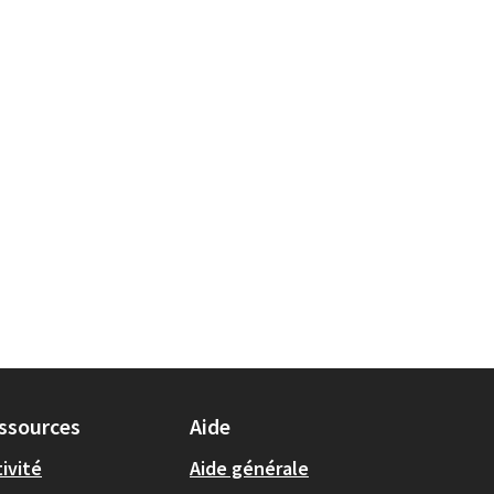
ssources
Aide
ivité
Aide générale