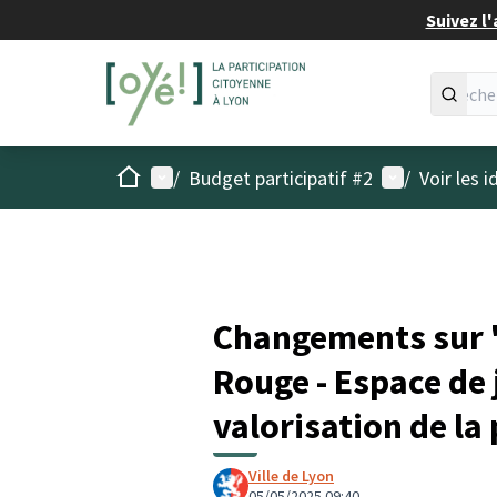
Suivez l'
Accueil
Menu principal
Menu utilisat
/
Budget participatif #2
/
Voir les 
Changements sur 
Rouge - Espace de 
valorisation de la
Ville de Lyon
05/05/2025 09:40