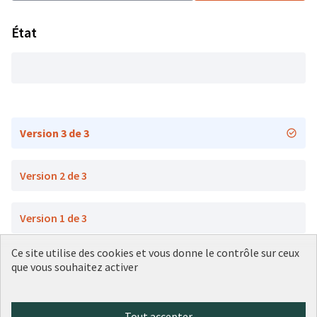
État
Version 3 de 3
Version 2 de 3
Version 1 de 3
Ce site utilise des cookies et vous donne le contrôle sur ceux
que vous souhaitez activer
Conditions d'utilisation
Paramètres des cookies
Plateforme de participation citoyenne de la Ville de Lyon sur X
Plateforme de participation citoyenne de la Ville de Lyon sur Face
Plateforme de participation citoyenne de la Ville de Lyon sur 
Plateforme de participation citoyenne de la Ville de Lyo
Plateforme de participation citoyenne de la Ville d
Tout accepter