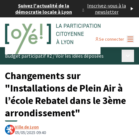
Suivez l'actualité de la
Inscrivez-vous à la
-
démocratie locale à Lyon
newsletter
Menu
Se connecter
Menu p
Budget participatif #2
/
Voir les idées déposées
Changements sur
"Installations de Plein Air à
l’école Rebatel dans le 3ème
arrondissement"
Ville de Lyon
05/05/2025 09:40