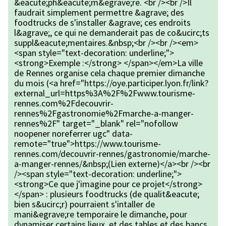
&eacute;ph&eacute;m&egrave;re. <br /><br />Il
faudrait simplement permettre &agrave; des
foodtrucks de s'installer &agrave; ces endroits
l&agrave;, ce qui ne demanderait pas de co&ucirc;ts
suppl&eacute;mentaires.&nbsp;<br /><br /><em>
<span style="text-decoration: underline;">
<strong>Exemple :</strong> </span></em>La ville
de Rennes organise cela chaque premier dimanche
du mois (<a href="https://oye.participer.lyon.fr/link?
external_url=https%3A%2F%2Fwww.tourisme-
rennes.com%2Fdecouvrir-
rennes%2Fgastronomie%2Fmarche-a-manger-
rennes%2F" target="_blank" rel="nofollow
noopener noreferrer ugc" data-
remote="true">https://www.tourisme-
rennes.com/decouvrir-rennes/gastronomie/marche-
a-manger-rennes/&nbsp;(Lien externe)</a><br /><br
/><span style="text-decoration: underline;">
<strong>Ce que j'imagine pour ce projet</strong>
</span> : plusieurs foodtrucks (de qualit&eacute;
bien s&ucirc;r) pourraient s'intaller de
mani&egrave;re temporaire le dimanche, pour
dynamiser certains lieux, et des tables et des bancs