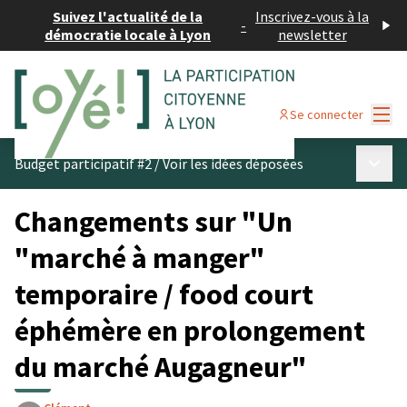
Suivez l'actualité de la
Inscrivez-vous à la
-
démocratie locale à Lyon
newsletter
Menu
Se connecter
Menu p
Budget participatif #2
/
Voir les idées déposées
Changements sur "Un
"marché à manger"
temporaire / food court
éphémère en prolongement
du marché Augagneur"