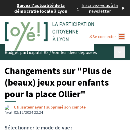
Suivez l'actualité de la
Inscrivez-vous à la
-
démocratie locale à Lyon
newsletter
Menu
Se connecter
Menu p
Budget participatif #2
/
Voir les idées déposées
Changements sur "Plus de
(beaux) jeux pour enfants
pour la place Ollier"
Utilisateur ayant supprimé son compte
02/12/2024 22:24
Sélectionner le mode de vue :