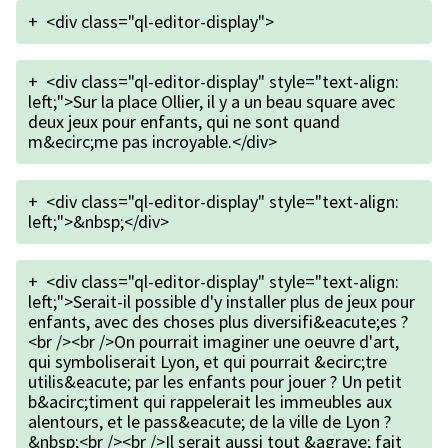
+
<div class="ql-editor-display">
+
<div class="ql-editor-display" style="text-align:
left;">Sur la place Ollier, il y a un beau square avec
deux jeux pour enfants, qui ne sont quand
m&ecirc;me pas incroyable.</div>
+
<div class="ql-editor-display" style="text-align:
left;">&nbsp;</div>
+
<div class="ql-editor-display" style="text-align:
left;">Serait-il possible d'y installer plus de jeux pour
enfants, avec des choses plus diversifi&eacute;es ?
<br /><br />On pourrait imaginer une oeuvre d'art,
qui symboliserait Lyon, et qui pourrait &ecirc;tre
utilis&eacute; par les enfants pour jouer ? Un petit
b&acirc;timent qui rappelerait les immeubles aux
alentours, et le pass&eacute; de la ville de Lyon ?
&nbsp;<br /><br />Il serait aussi tout &agrave; fait