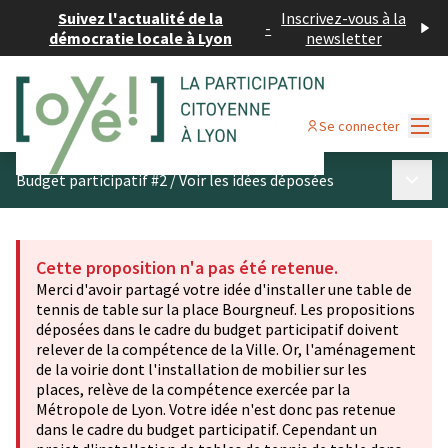
Suivez l'actualité de la
Inscrivez-vous à la
-
démocratie locale à Lyon
newsletter
Menu
Se connecter
Menu p
Budget participatif #2
/
Voir les idées déposées
Cette proposition n'a pas été retenue.
Merci d'avoir partagé votre idée d'installer une table de
tennis de table sur la place Bourgneuf. Les propositions
déposées dans le cadre du budget participatif doivent
relever de la compétence de la Ville. Or, l'aménagement
de la voirie dont l'installation de mobilier sur les
places, relève de la compétence exercée par la
Métropole de Lyon. Votre idée n'est donc pas retenue
dans le cadre du budget participatif. Cependant un