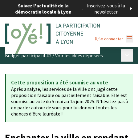
Suivez l'actualité de la
Inscrivez-vous à la
-
démocratie locale à Lyon
newsletter
Menu
Se connecter
Menu p
Budget participatif #2
/
Voir les idées déposées
Cette proposition a été soumise au vote
Après analyse, les services de la Ville ont jugé cette
proposition faisable ou partiellement faisable. Elle est
soumise au vote du 5 mai au 15 juin 2025. N'hésitez pas à
en parler autour de vous pour lui donner toutes les
chances d'être lauréate !
Enchanter la ville en rendant