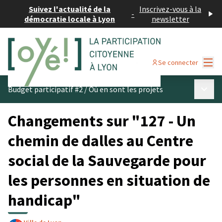
Suivez l'actualité de la
Inscrivez-vous à la
-
démocratie locale à Lyon
newsletter
Menu
Se connecter
Menu p
Budget participatif #2
/
Où en sont les projets
Changements sur "127 - Un
chemin de dalles au Centre
social de la Sauvegarde pour
les personnes en situation de
handicap"