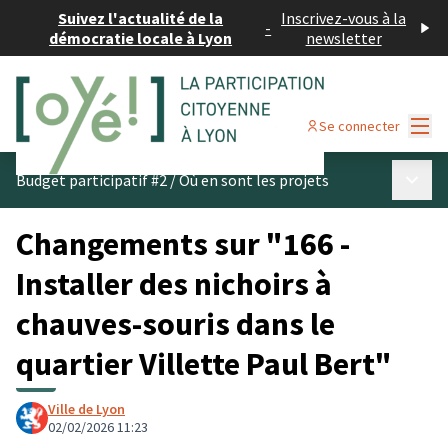
Suivez l'actualité de la
Inscrivez-vous à la
-
démocratie locale à Lyon
newsletter
Menu
Se connecter
Menu p
Budget participatif #2
/
Où en sont les projets
Changements sur "166 -
Installer des nichoirs à
chauves-souris dans le
quartier Villette Paul Bert"
Ville de Lyon
02/02/2026 11:23