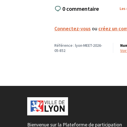
0 commentaire
Les
Connectez-vous
ou
créez un co
Référence : lyon-MEET-2026-
Num
05-852
voi
Bienvenue sur la Plateforme de participation