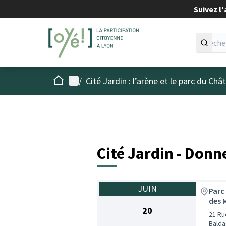
Suivez l'
Accueil
Menu principal
/
Cité Jardin : l’arène et le parc du Ch
Cité Jardin - Donn
JUIN
Parc
des 
20
21 Ru
Balda