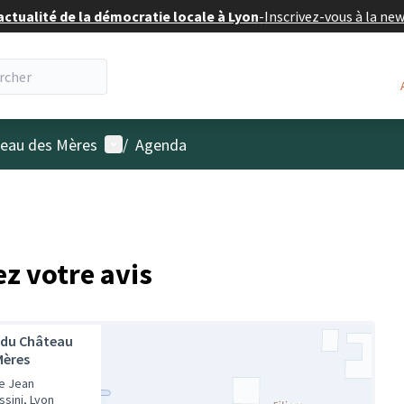
actualité de la démocratie locale à Lyon
-
Inscrivez-vous à la ne
Menu utilisateur
âteau des Mères
/
Agenda
ez votre avis
 du Château
Mères
e Jean
ssini, Lyon