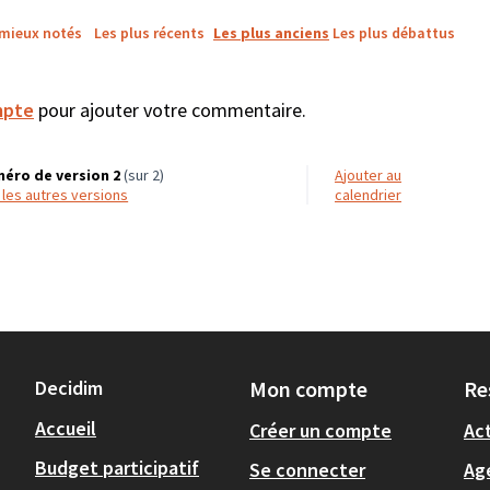
 mieux notés
Les plus récents
Les plus anciens
Les plus débattus
mpte
pour ajouter votre commentaire.
éro de version 2
(sur 2)
Ajouter au
r les autres versions
calendrier
Decidim
Mon compte
Re
Accueil
Créer un compte
Act
Budget participatif
Se connecter
Ag