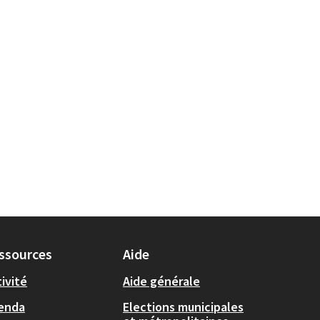
ssources
Aide
ivité
Aide générale
enda
Elections municipales