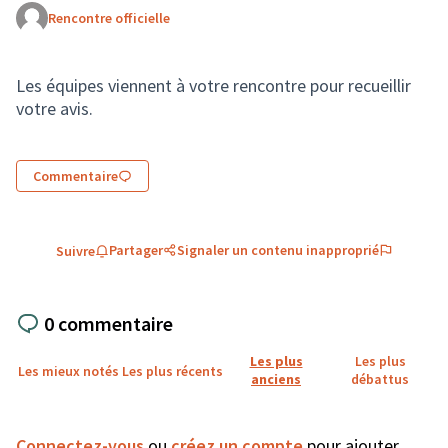
Rencontre officielle
(Lien externe)
Les équipes viennent à votre rencontre pour recueillir
votre avis.
Commentaire
Partager
Signaler un contenu inapproprié
Suivre
0 commentaire
Les plus
Les plus
Les mieux notés
Les plus récents
anciens
débattus
Connectez-vous
ou
créez un compte
pour ajouter