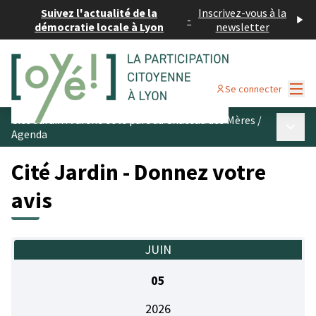
Suivez l'actualité de la
Inscrivez-vous à la
-
démocratie locale à Lyon
newsletter
Menu
Se connecter
Cité Jardin : l’arène et le parc du Château des Mères
/
Menu p
Agenda
Cité Jardin - Donnez votre
avis
JUIN
05
2026