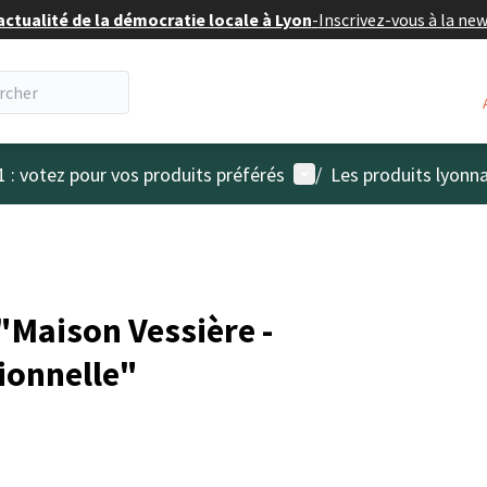
actualité de la démocratie locale à Lyon
-
Inscrivez-vous à la ne
Menu utilisateur
1 : votez pour vos produits préférés
/
Les produits lyonna
Maison Vessière -
ionnelle"