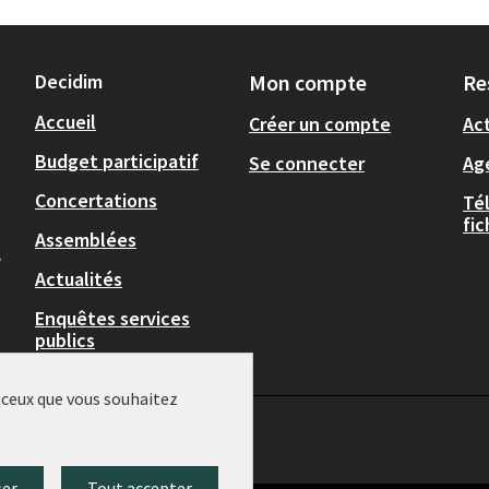
Decidim
Mon compte
Re
Accueil
Créer un compte
Act
Budget participatif
Se connecter
Ag
Concertations
Té
fi
Assemblées
,
Actualités
Enquêtes services
publics
r ceux que vous souhaitez
ser
Tout accepter