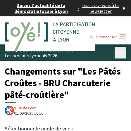
Suivez l'actualité de la
Inscrivez-vous à la
-
démocratie locale à Lyon
newsletter
Menu
Se connecter
Fabriqué à Lyon et ses alentours #3
/
Menu p
Les produits lyonnais 2026
Changements sur "Les Pâtés
Croûtes - BRU Charcuterie
pâté-croûtière"
Ville de Lyon
01/09/2025 10:16
Sélectionner le mode de vue :