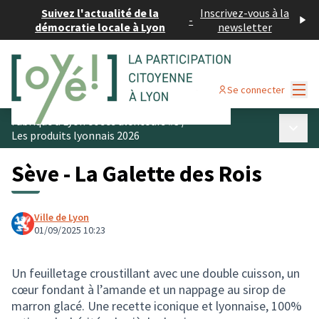
Suivez l'actualité de la
Inscrivez-vous à la
-
démocratie locale à Lyon
newsletter
Menu
Se connecter
Fabriqué à Lyon et ses alentours #3
/
Menu p
Les produits lyonnais 2026
Sève - La Galette des Rois
Ville de Lyon
01/09/2025 10:23
Un feuilletage croustillant avec une double cuisson, un
cœur fondant à l’amande et un nappage au sirop de
marron glacé. Une recette iconique et lyonnaise, 100%