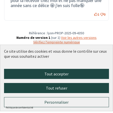
pour la recevoir chez moi et ne pas manquer une
année sans ce délice 🤩 j'en suis folle🤪
1
0
Référence : lyon-PROP-2025-09-4350
Numéro de version 1
(sur 1)
voir les autres versions
Vérifiez l'empreinte numérique
Ce site utilise des cookies et vous donne le contrôle sur ceux
que vous souhaitez activer
Conditions d'utilisation
Paramètres des cookies
Plateforme de participation citoyenne de la Ville de Lyon sur X
Plateforme de participation citoyenne de la Ville de Lyon sur Face
Plateforme de participation citoyenne de la Ville de Lyon sur 
Plateforme de participation citoyenne de la Ville de Lyo
Plateforme de participation citoyenne de la Ville d
Tout accepter
(Lien externe)
(Lien externe)
(Lien externe)
(Lien externe)
(Lien externe)
Tout refuser
Licence Cre
(Lien extern
(Lien externe)
Site réalisé par
Open Source Politics
grâce au
logiciel libre
Personnaliser
(Lien externe)
Decidim
.
(Lien externe)
Politique de confidentialité