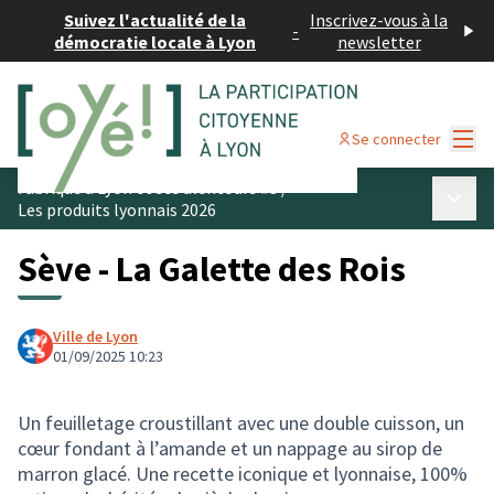
Suivez l'actualité de la
Inscrivez-vous à la
-
démocratie locale à Lyon
newsletter
Menu
Se connecter
Fabriqué à Lyon et ses alentours #3
/
Menu p
Les produits lyonnais 2026
Sève - La Galette des Rois
Ville de Lyon
01/09/2025 10:23
Un feuilletage croustillant avec une double cuisson, un
cœur fondant à l’amande et un nappage au sirop de
marron glacé. Une recette iconique et lyonnaise, 100%