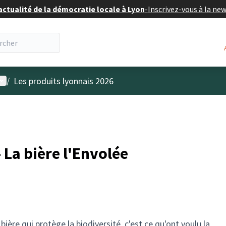
actualité de la démocratie locale à Lyon
-
Inscrivez-vous à la ne
enu utilisateur
/
Les produits lyonnais 2026
La bière l'Envolée
ière qui protège la biodiversité, c'est ce qu'ont voulu la