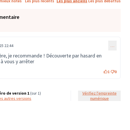
 mieux notés
Les plus récents
Les plus anciens
Les plus débattus
mentaire
25 22:44
…
bière, je recommande ! Découverte par hasard en
à vous y arrêter
1
0
ro de version 1
(sur 1)
Vérifiez l'empreinte
 les autres versions
numérique