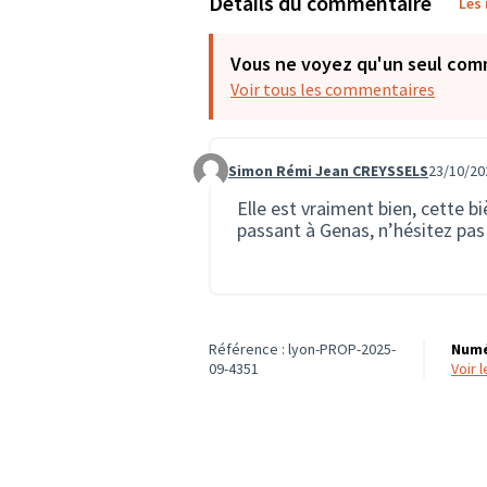
Détails du commentaire
Les
Vous ne voyez qu'un seul com
Voir tous les commentaires
Simon Rémi Jean CREYSSELS
23/10/20
Commentaire 3942
Elle est vraiment bien, cette 
passant à Genas, n’hésitez pas 
Référence : lyon-PROP-2025-
Numé
09-4351
voir