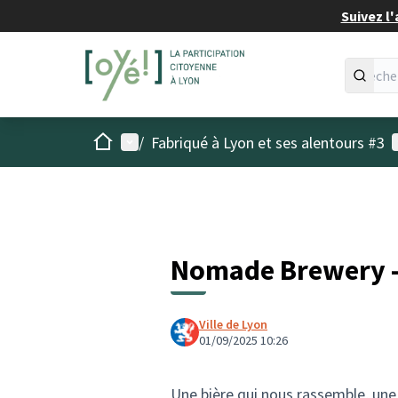
Suivez l'
Accueil
Menu principal
M
/
Fabriqué à Lyon et ses alentours #3
Nomade Brewery - 
Ville de Lyon
01/09/2025 10:26
Une bière qui nous rassemble, une b