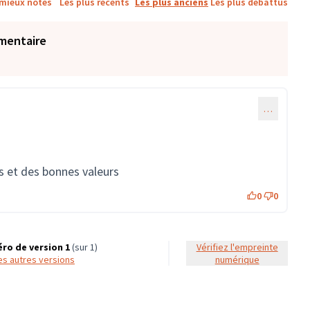
 mieux notés
Les plus récents
Les plus anciens
Les plus débattus
mentaire
…
s et des bonnes valeurs
0
0
ro de version 1
(sur 1)
Vérifiez l'empreinte
 les autres versions
numérique