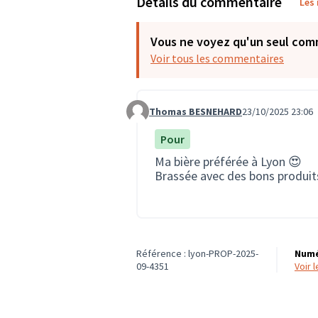
Détails du commentaire
Les
Vous ne voyez qu'un seul com
Voir tous les commentaires
Thomas BESNEHARD
23/10/2025 23:06
Commentaire 3943
Pour
Ma bière préférée à Lyon 😍
Brassée avec des bons produit
Référence : lyon-PROP-2025-
Numé
09-4351
voir