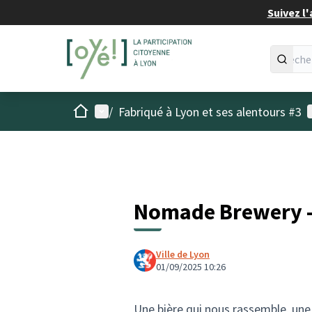
Suivez l'
Accueil
Menu principal
M
/
Fabriqué à Lyon et ses alentours #3
Nomade Brewery - 
Ville de Lyon
01/09/2025 10:26
Une bière qui nous rassemble, une b