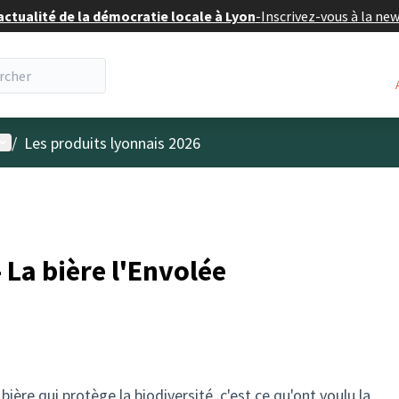
actualité de la démocratie locale à Lyon
-
Inscrivez-vous à la ne
enu utilisateur
/
Les produits lyonnais 2026
La bière l'Envolée
ière qui protège la biodiversité, c'est ce qu'ont voulu la