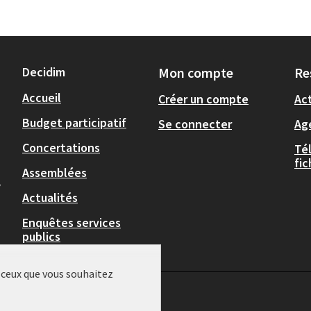
Decidim
Mon compte
Re
Accueil
Créer un compte
Act
Budget participatif
Se connecter
Ag
Concertations
Té
fi
Assemblées
,
Actualités
Enquêtes services
publics
r ceux que vous souhaitez