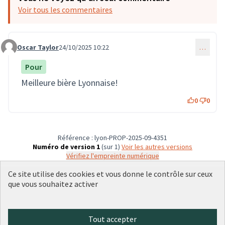
Voir tous les commentaires
Oscar Taylor
24/10/2025 10:22
…
Commentaire 3944
Pour
Meilleure bière Lyonnaise!
0
0
Référence : lyon-PROP-2025-09-4351
Numéro de version 1
(sur 1)
voir les autres versions
Vérifiez l'empreinte numérique
Ce site utilise des cookies et vous donne le contrôle sur ceux
que vous souhaitez activer
Conditions d'utilisation
Paramètres des cookies
Plateforme de participation citoyenne de la Ville de Lyon sur X
Plateforme de participation citoyenne de la Ville de Lyon sur Face
Plateforme de participation citoyenne de la Ville de Lyon sur 
Plateforme de participation citoyenne de la Ville de Lyo
Plateforme de participation citoyenne de la Ville d
Tout accepter