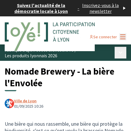
Suivez l'actualité de la
Inscrivez-vous à la
-
démocratie locale à Lyon
newsletter
Menu
Se connecter
Fabriqué à Lyon et ses alentours #3
/
Menu p
Les produits lyonnais 2026
Nomade Brewery - La bière
l'Envolée
Ville de Lyon
01/09/2025 10:26
Une bière qui nous rassemble, une bière qui protège la
biodiversité, c'est ce qu'ont voulu la brasserie Nomade