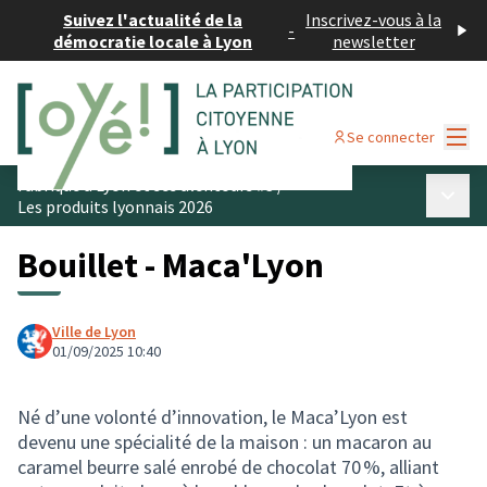
Suivez l'actualité de la
Inscrivez-vous à la
-
démocratie locale à Lyon
newsletter
Menu
Se connecter
Fabriqué à Lyon et ses alentours #3
/
Menu p
Les produits lyonnais 2026
Bouillet - Maca'Lyon
Ville de Lyon
01/09/2025 10:40
Né d’une volonté d’innovation, le Maca’Lyon est
devenu une spécialité de la maison : un macaron au
caramel beurre salé enrobé de chocolat 70 %, alliant