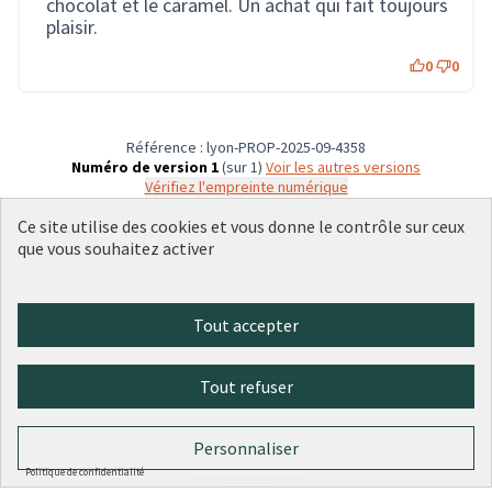
chocolat et le caramel. Un achat qui fait toujours
plaisir.
0
0
Référence : lyon-PROP-2025-09-4358
Numéro de version 1
(sur 1)
voir les autres versions
Vérifiez l'empreinte numérique
Ce site utilise des cookies et vous donne le contrôle sur ceux
que vous souhaitez activer
Conditions d'utilisation
Paramètres des cookies
Plateforme de participation citoyenne de la Ville de Lyon sur X
Plateforme de participation citoyenne de la Ville de Lyon sur Face
Plateforme de participation citoyenne de la Ville de Lyon sur 
Plateforme de participation citoyenne de la Ville de Lyo
Plateforme de participation citoyenne de la Ville d
Tout accepter
(Lien externe)
(Lien externe)
(Lien externe)
(Lien externe)
(Lien externe)
Tout refuser
Licence Cre
(Lien extern
(Lien externe)
Site réalisé par
Open Source Politics
grâce au
logiciel libre
Personnaliser
(Lien externe)
Decidim
.
(Lien externe)
Politique de confidentialité