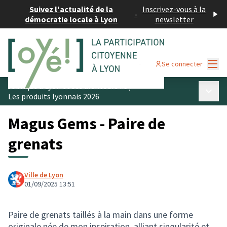
Suivez l'actualité de la
Inscrivez-vous à la
-
démocratie locale à Lyon
newsletter
Menu
Se connecter
Fabriqué à Lyon et ses alentours #3
/
Menu p
Les produits lyonnais 2026
Magus Gems - Paire de
grenats
Ville de Lyon
01/09/2025 13:51
Paire de grenats taillés à la main dans une forme
originale née de mon inspiration, alliant singularité et