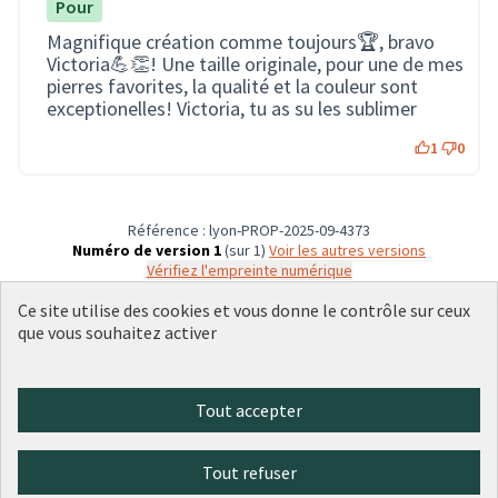
Pour
Magnifique création comme toujours🏆, bravo
Victoria💪👏! Une taille originale, pour une de mes
pierres favorites, la qualité et la couleur sont
exceptionelles! Victoria, tu as su les sublimer
1
0
Référence : lyon-PROP-2025-09-4373
Numéro de version 1
(sur 1)
voir les autres versions
Vérifiez l'empreinte numérique
Ce site utilise des cookies et vous donne le contrôle sur ceux
que vous souhaitez activer
Conditions d'utilisation
Paramètres des cookies
Plateforme de participation citoyenne de la Ville de Lyon sur X
Plateforme de participation citoyenne de la Ville de Lyon sur Face
Plateforme de participation citoyenne de la Ville de Lyon sur 
Plateforme de participation citoyenne de la Ville de Lyo
Plateforme de participation citoyenne de la Ville d
Tout accepter
(Lien externe)
(Lien externe)
(Lien externe)
(Lien externe)
(Lien externe)
Tout refuser