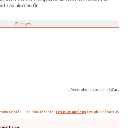
inte au pinceau fin.
Images
Décoration et artisanat d'art
Filtrer les résultats de la catégorie 
 mieux notés
Les plus récents
Les plus anciens
Les plus débattus
mentaire