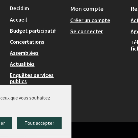
Decidim
Mon compte
Re
Accueil
Créer un compte
Act
Budget participatif
Se connecter
Ag
Concertations
Té
fi
Assemblées
,
Actualités
Enquêtes services
publics
r ceux que vous souhaitez
ser
Tout accepter