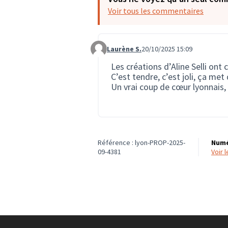
Voir tous les commentaires
Laurène S.
20/10/2025 15:09
Commentaire 3921
Les créations d’Aline Selli ont 
C’est tendre, c’est joli, ça me
Un vrai coup de cœur lyonnais,
Référence : lyon-PROP-2025-
Numé
09-4381
voir