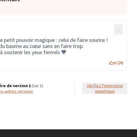
…
ce petit pouvoir magique : celui de faire sourire !
t du baume au cœur sans en faire trop.
 à soutenir les yeux fermés 🧡
0
0
ro de version 1
(sur 1)
Vérifiez l'empreinte
 les autres versions
numérique