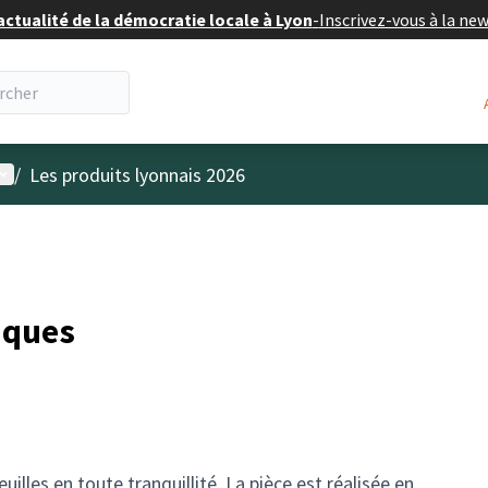
actualité de la démocratie locale à Lyon
-
Inscrivez-vous à la ne
enu utilisateur
/
Les produits lyonnais 2026
miques
uilles en toute tranquillité. La pièce est réalisée en