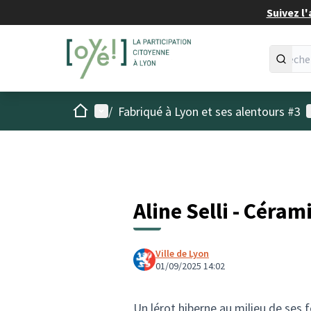
Suivez l'
Accueil
Menu principal
M
/
Fabriqué à Lyon et ses alentours #3
Aline Selli - Céra
Ville de Lyon
01/09/2025 14:02
Un lérot hiberne au milieu de ses fe