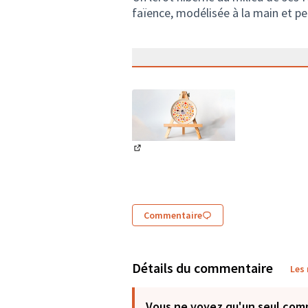
faïence, modélisée à la main et pe
(Lien externe)
Commentaire
Détails du commentaire
Les
Vous ne voyez qu'un seul com