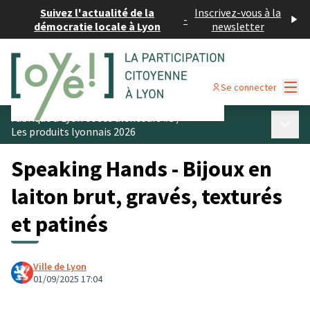
Suivez l'actualité de la
Inscrivez-vous à la
-
démocratie locale à Lyon
newsletter
Menu
Se connecter
Fabriqué à Lyon et ses alentours #3
/
Menu p
Les produits lyonnais 2026
Speaking Hands - Bijoux en
laiton brut, gravés, texturés
et patinés
Ville de Lyon
01/09/2025 17:04