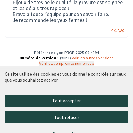
Bijoux de très belle qualité, la gravure est soignée
et les délais très rapides !
Bravo à toute l’équipe pour son savoir faire.
Je recommande les yeux fermés !
1
0
Référence : lyon-PROP-2025-09-4394
Numéro de version 1
(sur 1)
voir les autres versions
Vérifiez l'empreinte numérique
Ce site utilise des cookies et vous donne le contrôle sur ceux
que vous souhaitez activer
Conditions d'utilisation
Paramètres des cookies
Plateforme de participation citoyenne de la Ville de Lyon sur X
Plateforme de participation citoyenne de la Ville de Lyon sur Face
Plateforme de participation citoyenne de la Ville de Lyon sur 
Plateforme de participation citoyenne de la Ville de Lyo
Plateforme de participation citoyenne de la Ville d
Tout accepter
(Lien externe)
(Lien externe)
(Lien externe)
(Lien externe)
(Lien externe)
Tout refuser
Licence Cre
(Lien extern
(Lien externe)
Site réalisé par
Open Source Politics
grâce au
logiciel libre