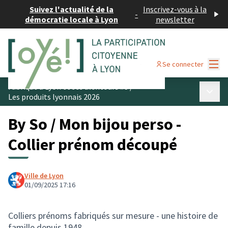
Suivez l'actualité de la
Inscrivez-vous à la
-
démocratie locale à Lyon
newsletter
Menu
Se connecter
Fabriqué à Lyon et ses alentours #3
/
Menu p
Les produits lyonnais 2026
By So / Mon bijou perso -
Collier prénom découpé
Ville de Lyon
01/09/2025 17:16
Colliers prénoms fabriqués sur mesure - une histoire de
famille depuis 1948.