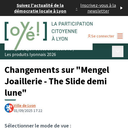
Suivez l'actualité de la
Inscrivez-vous à la
-
démocratie locale à Lyon
newsletter
Menu
Se connecter
Fabriqué à Lyon et ses alentours #3
/
Menu p
Les produits lyonnais 2026
Changements sur "Mengel
Joaillerie - The Slide demi
lune"
Ville de Lyon
01/09/2025 17:22
Sélectionner le mode de vue :