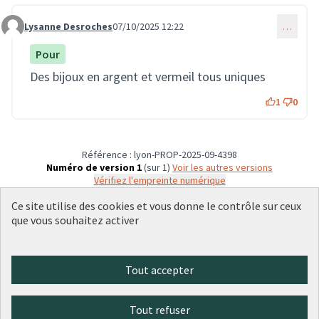
Lysanne Desroches
07/10/2025 12:22
…
Commentaire 3773
Pour
Des bijoux en argent et vermeil tous uniques
1
0
Référence : lyon-PROP-2025-09-4398
Numéro de version 1
(sur 1)
voir les autres versions
Vérifiez l'empreinte numérique
Ce site utilise des cookies et vous donne le contrôle sur ceux
que vous souhaitez activer
Conditions d'utilisation
Paramètres des cookies
Plateforme de participation citoyenne de la Ville de Lyon sur X
Plateforme de participation citoyenne de la Ville de Lyon sur Face
Plateforme de participation citoyenne de la Ville de Lyon sur 
Plateforme de participation citoyenne de la Ville de Lyo
Plateforme de participation citoyenne de la Ville d
Tout accepter
(Lien externe)
(Lien externe)
(Lien externe)
(Lien externe)
(Lien externe)
Tout refuser