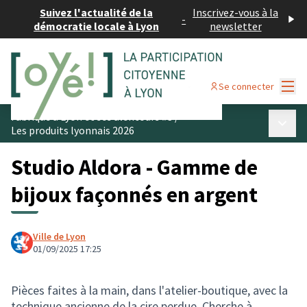
Suivez l'actualité de la
Inscrivez-vous à la
-
démocratie locale à Lyon
newsletter
Menu
Se connecter
Fabriqué à Lyon et ses alentours #3
/
Menu p
Les produits lyonnais 2026
Studio Aldora - Gamme de
bijoux façonnés en argent
Ville de Lyon
01/09/2025 17:25
Pièces faites à la main, dans l'atelier-boutique, avec la
technique ancienne de la cire perdue. Cherche à