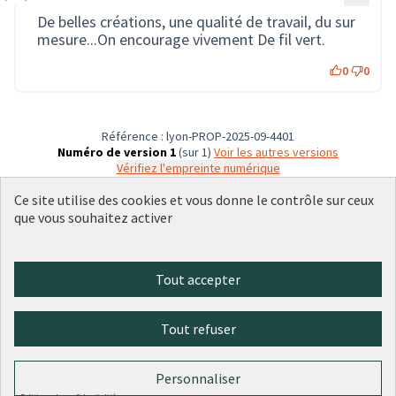
De belles créations, une qualité de travail, du sur
mesure...On encourage vivement De fil vert.
0
0
Référence : lyon-PROP-2025-09-4401
Numéro de version 1
(sur 1)
voir les autres versions
Vérifiez l'empreinte numérique
Ce site utilise des cookies et vous donne le contrôle sur ceux
que vous souhaitez activer
Conditions d'utilisation
Paramètres des cookies
Plateforme de participation citoyenne de la Ville de Lyon sur X
Plateforme de participation citoyenne de la Ville de Lyon sur Face
Plateforme de participation citoyenne de la Ville de Lyon sur 
Plateforme de participation citoyenne de la Ville de Lyo
Plateforme de participation citoyenne de la Ville d
Tout accepter
(Lien externe)
(Lien externe)
(Lien externe)
(Lien externe)
(Lien externe)
Tout refuser
Licence Cre
(Lien extern
(Lien externe)
Site réalisé par
Open Source Politics
grâce au
logiciel libre
Personnaliser
(Lien externe)
Decidim
.
(Lien externe)