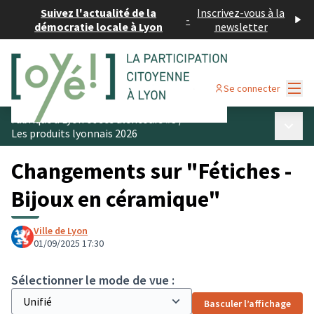
Suivez l'actualité de la
Inscrivez-vous à la
-
démocratie locale à Lyon
newsletter
Menu
Se connecter
Fabriqué à Lyon et ses alentours #3
/
Menu p
Les produits lyonnais 2026
Changements sur "Fétiches -
Bijoux en céramique"
Ville de Lyon
01/09/2025 17:30
Sélectionner le mode de vue :
Basculer l’affichage