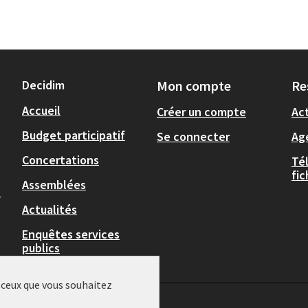
Decidim
Mon compte
Re
Accueil
Créer un compte
Act
Budget participatif
Se connecter
Ag
Concertations
Té
fi
Assemblées
,
Actualités
Enquêtes services
publics
r ceux que vous souhaitez