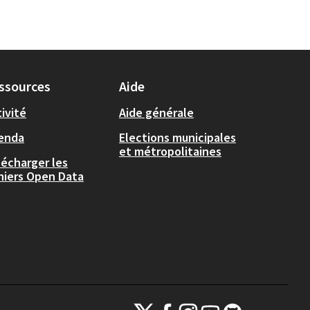
ssources
Aide
ivité
Aide générale
enda
Elections municipales
et métropolitaines
lécharger les
chiers Open Data
Plateforme de participation citoyenne de la
Plateforme de participation citoyenne
Plateforme de participation cito
Plateforme de participatio
Plateforme de partici