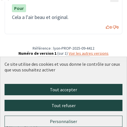
Pour
Cela a l'air beau et original.
0
0
Référence : lyon-PROP-2025-09-4412
Numéro de version 1
(sur 1)
voir les autres versions
Vérifiez l'empreinte numérique
Ce site utilise des cookies et vous donne le contrôle sur ceux
que vous souhaitez activer
Conditions d'utilisation
Paramètres des cookies
Tout accepter
Plateforme de participation citoyenne de la Ville de Lyon sur X
Plateforme de participation citoyenne de la Ville de Lyon sur Face
Plateforme de participation citoyenne de la Ville de Lyon sur 
Plateforme de participation citoyenne de la Ville de Lyo
Plateforme de participation citoyenne de la Ville d
(Lien externe)
(Lien externe)
(Lien externe)
(Lien externe)
(Lien externe)
Tout refuser
Licence Cre
(Lien extern
Personnaliser
(Lien externe)
Site réalisé grâce au
logiciel libre Decidim
.
(Lien externe)