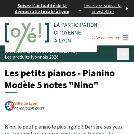
Suivez l'actualité de la
Inscrivez-vous à la
-
démocratie locale à Lyon
newsletter
Menu
Se connecter
Fabriqué à Lyon et ses alentours #3
/
Menu p
Les produits lyonnais 2026
Les petits pianos - Pianino
Modèle 5 notes "Nino"
Ville de Lyon
02/09/2025 09:37
Nino, le petit pianino le plus rigolo ! Derrière ses yeux
qui tournent, résonne un véritable instrument de