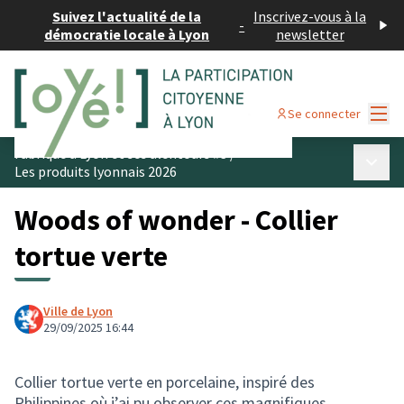
Suivez l'actualité de la
Inscrivez-vous à la
-
démocratie locale à Lyon
newsletter
Menu
Se connecter
Fabriqué à Lyon et ses alentours #3
/
Menu p
Les produits lyonnais 2026
Woods of wonder - Collier
tortue verte
Ville de Lyon
29/09/2025 16:44
Collier tortue verte en porcelaine, inspiré des
Philippines où j’ai pu observer ces magnifiques