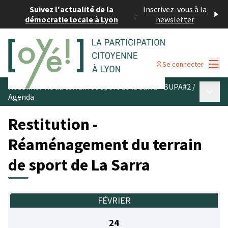
Suivez l'actualité de la
Inscrivez-vous à la
-
démocratie locale à Lyon
newsletter
Menu
Se connecter
Redonner vie au terrain de sport de la Sarra - BUPA#2
/
Menu p
Agenda
Restitution -
Réaménagement du terrain
de sport de La Sarra
FÉVRIER
24