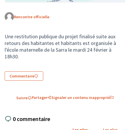
Rencontre officielle
(Lien externe)
Une restitution publique du projet finalisé suite aux
retours des habitantes et habitants est organisée à
l'école maternelle de la Sarra le mardi 24 février à
18h30.
Commentaire
Partager
Signaler un contenu inapproprié
Suivre
0 commentaire
Les plus
Les plus