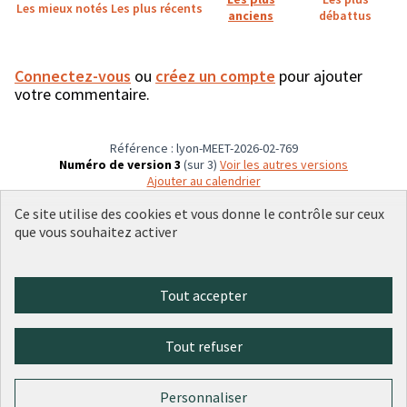
Les mieux notés
Les plus récents
anciens
débattus
Connectez-vous
ou
créez un compte
pour ajouter
votre commentaire.
Référence : lyon-MEET-2026-02-769
Numéro de version 3
(sur 3)
voir les autres versions
Ajouter au calendrier
Ce site utilise des cookies et vous donne le contrôle sur ceux
que vous souhaitez activer
Conditions d'utilisation
Paramètres des cookies
Plateforme de participation citoyenne de la Ville de Lyon sur X
Plateforme de participation citoyenne de la Ville de Lyon sur Face
Plateforme de participation citoyenne de la Ville de Lyon sur 
Plateforme de participation citoyenne de la Ville de Lyo
Plateforme de participation citoyenne de la Ville d
Tout accepter
(Lien externe)
(Lien externe)
(Lien externe)
(Lien externe)
(Lien externe)
Tout refuser
Licence Cre
(Lien extern
(Lien externe)
Site réalisé par
Open Source Politics
grâce au
logiciel libre
Personnaliser
(Lien externe)
Decidim
.