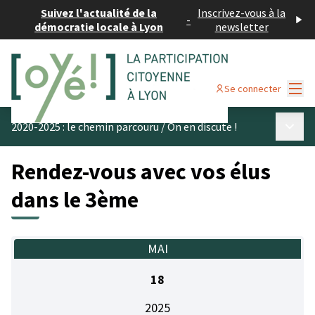
Suivez l'actualité de la
Inscrivez-vous à la
-
démocratie locale à Lyon
newsletter
Menu
Se connecter
Menu p
2020-2025 : le chemin parcouru
/
On en discute !
Rendez-vous avec vos élus
dans le 3ème
MAI
18
2025