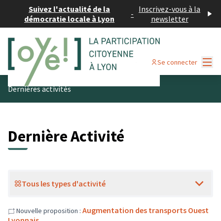
Suivez l'actualité de la
Inscrivez-vous à la
-
démocratie locale à Lyon
newsletter
Menu
Se connecter
Dernières activités
Dernière Activité
Tous les types d'activité
Augmentation des transports Ouest
Nouvelle proposition :
Lyonnais