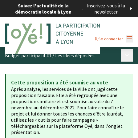
Suivez l'actualité de la
Inscrivez-vous à la
-
démocratie locale à Lyon
newsletter
Menu
Se connecter
Menu p
Budget participatif #1
/
Les idées déposées
Cette proposition a été soumise au vote
Après analyse, les services de la Ville ont jugé cette
proposition faisable. Elle a été regroupée avec une
proposition similaire et est soumise au vote du 7
novembre au 4 décembre 2022. Pour faire connaître le
projet et lui donner toutes les chances d'être lauréat,
utilisez les « outils pour faire campagne »
téléchargeables sur la plateforme Oyé, dans l'onglet
présentation.