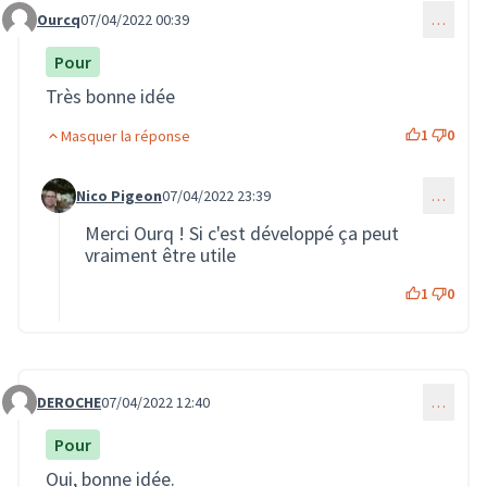
Ourcq
07/04/2022 00:39
…
Commentaire 241
Pour
Très bonne idée
1
0
Masquer la réponse
Nico Pigeon
07/04/2022 23:39
…
Commentaire 259 (réponse au commentaire 241)
Merci Ourq ! Si c'est développé ça peut
vraiment être utile
1
0
DEROCHE
07/04/2022 12:40
…
Commentaire 249
Pour
Oui, bonne idée.