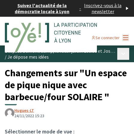
Suivez l'actualité de la
Inscrivez-vous à la
-
démocratie locale à Lyon
newsletter
Menu
Se connecter
L’espace Dumont &amp; le futur jardin Louise et Joseph Schwartz
Menu p
/
Je dépose mes idées
Changements sur "Un espace
de pique nique avec
barbecue/four SOLAIRE "
Hugues-LT
24/11/2022 15:23
Sélectionner le mode de vue :